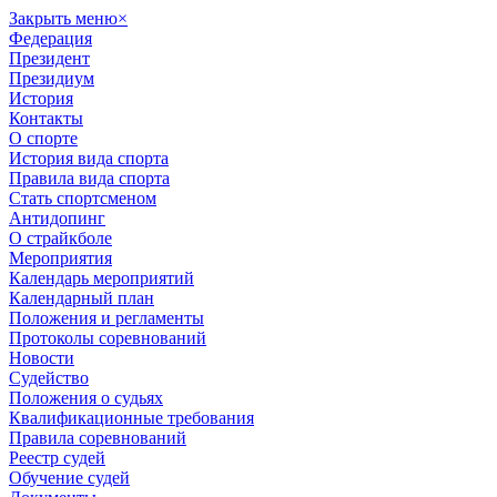
Закрыть меню
×
Федерация
Президент
Президиум
История
Контакты
О спорте
История вида спорта
Правила вида спорта
Стать спортсменом
Антидопинг
О страйкболе
Мероприятия
Календарь мероприятий
Календарный план
Положения и регламенты
Протоколы соревнований
Новости
Судейство
Положения о судьях
Квалификационные требования
Правила соревнований
Реестр судей
Обучение судей